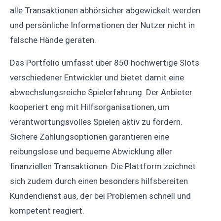
alle Transaktionen abhörsicher abgewickelt werden
und persönliche Informationen der Nutzer nicht in
falsche Hände geraten.
Das Portfolio umfasst über 850 hochwertige Slots
verschiedener Entwickler und bietet damit eine
abwechslungsreiche Spielerfahrung. Der Anbieter
kooperiert eng mit Hilfsorganisationen, um
verantwortungsvolles Spielen aktiv zu fördern.
Sichere Zahlungsoptionen garantieren eine
reibungslose und bequeme Abwicklung aller
finanziellen Transaktionen. Die Plattform zeichnet
sich zudem durch einen besonders hilfsbereiten
Kundendienst aus, der bei Problemen schnell und
kompetent reagiert.