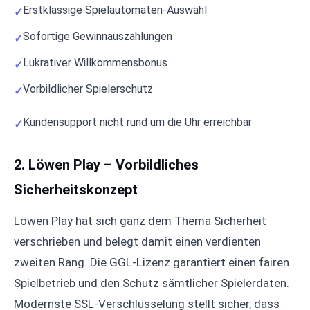
Erstklassige Spielautomaten-Auswahl
Sofortige Gewinnauszahlungen
Lukrativer Willkommensbonus
Vorbildlicher Spielerschutz
Kundensupport nicht rund um die Uhr erreichbar
2. Löwen Play – Vorbildliches
Sicherheitskonzept
Löwen Play hat sich ganz dem Thema Sicherheit
verschrieben und belegt damit einen verdienten
zweiten Rang. Die GGL-Lizenz garantiert einen fairen
Spielbetrieb und den Schutz sämtlicher Spielerdaten.
Modernste SSL-Verschlüsselung stellt sicher, dass