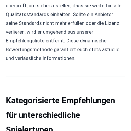
überprüft, um sicherzustellen, dass sie weiterhin alle
Qualitätsstandards einhalten. Sollte ein Anbieter
seine Standards nicht mehr erfüllen oder die Lizenz
verlieren, wird er umgehend aus unserer
Empfehlungsliste entfernt. Diese dynamische
Bewertungsmethode garantiert euch stets aktuelle
und verlässliche Informationen.
Kategorisierte Empfehlungen
für unterschiedliche
Spielertypen