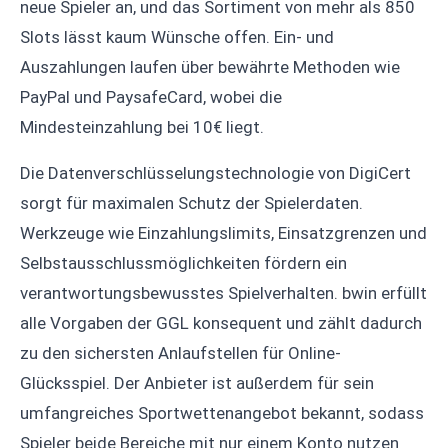
neue Spieler an, und das Sortiment von mehr als 850
Slots lässt kaum Wünsche offen. Ein- und
Auszahlungen laufen über bewährte Methoden wie
PayPal und PaysafeCard, wobei die
Mindesteinzahlung bei 10€ liegt.
Die Datenverschlüsselungstechnologie von DigiCert
sorgt für maximalen Schutz der Spielerdaten.
Werkzeuge wie Einzahlungslimits, Einsatzgrenzen und
Selbstausschlussmöglichkeiten fördern ein
verantwortungsbewusstes Spielverhalten. bwin erfüllt
alle Vorgaben der GGL konsequent und zählt dadurch
zu den sichersten Anlaufstellen für Online-
Glücksspiel. Der Anbieter ist außerdem für sein
umfangreiches Sportwettenangebot bekannt, sodass
Spieler beide Bereiche mit nur einem Konto nutzen