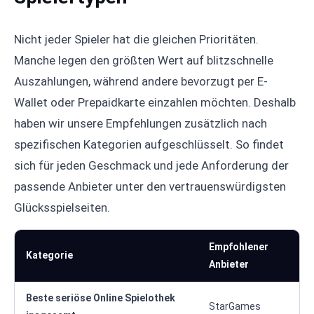
Nicht jeder Spieler hat die gleichen Prioritäten.
Manche legen den größten Wert auf blitzschnelle
Auszahlungen, während andere bevorzugt per E-
Wallet oder Prepaidkarte einzahlen möchten. Deshalb
haben wir unsere Empfehlungen zusätzlich nach
spezifischen Kategorien aufgeschlüsselt. So findet
sich für jeden Geschmack und jede Anforderung der
passende Anbieter unter den vertrauenswürdigsten
Glücksspielseiten.
Empfohlener
Kategorie
Anbieter
Beste seriöse Online Spielothek
StarGames