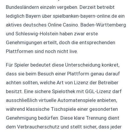
Bundesländern einzeln vergeben. Derzeit betreibt
lediglich Bayern über spielbanken-bayern-online.de ein
aktives deutsches Online Casino. Baden-Württemberg
und Schleswig-Holstein haben zwar erste
Genehmigungen erteilt, doch die entsprechenden
Plattformen sind noch nicht live.
Für Spieler bedeutet diese Unterscheidung konkret,
dass sie beim Besuch einer Plattform genau darauf
achten sollten, welche Art von Lizenz der Betreiber
besitzt. Eine sichere Spielothek mit GGL-Lizenz darf
ausschließlich virtuelle Automatenspiele anbieten,
während klassische Tischspiele einer gesonderten
Genehmigung bedürfen. Diese klare Trennung dient
dem Verbraucherschutz und stellt sicher, dass jeder