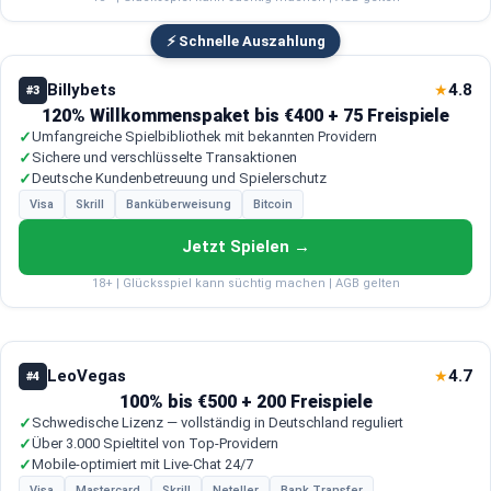
⚡ Schnelle Auszahlung
Billybets
4.8
★
#3
120% Willkommenspaket bis €400 + 75 Freispiele
✓
Umfangreiche Spielbibliothek mit bekannten Providern
✓
Sichere und verschlüsselte Transaktionen
✓
Deutsche Kundenbetreuung und Spielerschutz
Visa
Skrill
Banküberweisung
Bitcoin
Jetzt Spielen →
18+ | Glücksspiel kann süchtig machen | AGB gelten
LeoVegas
4.7
★
#4
100% bis €500 + 200 Freispiele
✓
Schwedische Lizenz — vollständig in Deutschland reguliert
✓
Über 3.000 Spieltitel von Top-Providern
✓
Mobile-optimiert mit Live-Chat 24/7
Visa
Mastercard
Skrill
Neteller
Bank Transfer