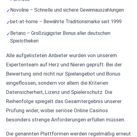
Novoline – Schnelle und sichere Gewinnauszahlungen
bet-at-home – Bewährte Traditionsmarke seit 1999
Betano – Großzügigster Bonus aller deutschen
Spielotheken
Alle aufgelisteten Anbieter wurden von unserem
Expertenteam auf Herz und Nieren geprüft. Bei der
Bewertung sind nicht nur Spielangebot und Bonus
eingeflossen, sondern vor allem die Kriterien
Datensicherheit, Lizenz und Spielerschutz. Die
Reihenfolge spiegelt das Gesamtergebnis unserer
Prüfung wider, wobei seriöse Online Casinos
besonders strenge Anforderungen erfüllen müssen.
Die genannten Plattformen werden regelmäßig erneut