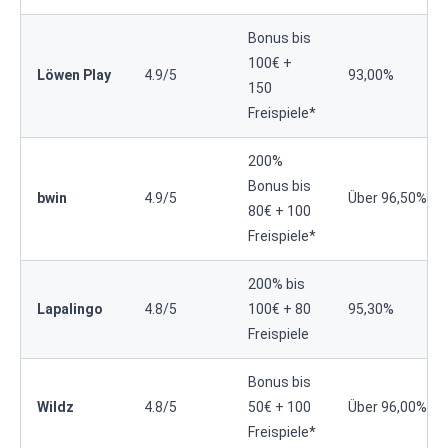
Bonus bis
100€ +
Löwen Play
4.9/5
93,00%
150
Freispiele*
200%
Bonus bis
bwin
4.9/5
Über 96,50%
80€ + 100
Freispiele*
200% bis
Lapalingo
4.8/5
100€ + 80
95,30%
Freispiele
Bonus bis
Wildz
4.8/5
50€ + 100
Über 96,00%
Freispiele*