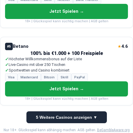
Jetzt Spielen →
18+ | Glücksspiel kann süchtig machen | AGB gelten
Betano
4.6
★
#5
100% bis €1.000 + 100 Freispiele
✓
Höchster Willkommensbonus auf der Liste
✓
Live-Casino mit über 250 Tischen
✓
Sportwetten und Casino kombiniert
Visa
Mastercard
Bitcoin
Skrill
PayPal
Jetzt Spielen →
18+ | Glücksspiel kann süchtig machen | AGB gelten
5 Weitere Casinos anzeigen ▼
Nur 18+. Glücksspiel kann abhängig machen. AGB gelten.
BeGambleAware.org