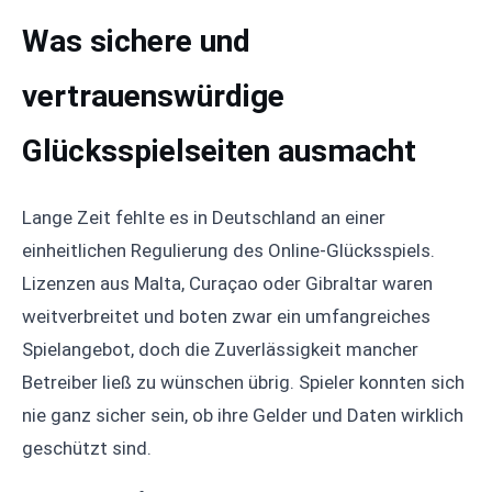
Was sichere und
vertrauenswürdige
Glücksspielseiten ausmacht
Lange Zeit fehlte es in Deutschland an einer
einheitlichen Regulierung des Online-Glücksspiels.
Lizenzen aus Malta, Curaçao oder Gibraltar waren
weitverbreitet und boten zwar ein umfangreiches
Spielangebot, doch die Zuverlässigkeit mancher
Betreiber ließ zu wünschen übrig. Spieler konnten sich
nie ganz sicher sein, ob ihre Gelder und Daten wirklich
geschützt sind.